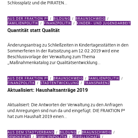
Schlossplatz und die PIRATEN…
AUS DER FRAKTION P²
BILDUNG
BRAUNSCHWEIG
FAMILIENPOLITIK
FINANZPOLITIK
KINDER- UND JUGENDARBEIT
Quantität statt Qualität
Änderungsantrag zu Schließzeiten in Kindertagesstätten in den
Sommerferien In der Ratssitzung am 12.02.2019 wird eine
Beschlussvorlage der Verwaltung zum Thema
„Maßnahmenkatalog zur Qualitätsentwicklung…
AUS DER FRAKTION P²
BRAUNSCHWEIG
FAMILIENPOLITIK
FINANZPOLITIK
STADTENTWICKLUNG
TRANSPARENZ
Aktualisiert: Haushaltsanträge 2019
Aktualisiert: Die Antworten der Verwaltung zu den Anfragen
und Anregungen sind nun da und eingefügt. DIE FRAKTION P²
hat zum Haushalt 2019 einen…
AUS DEM STADTVERBAND
BILDUNG
BRAUNSCHWEIG
DEMOKRATIE
FAMILIENPOLITIK
GESELLSCHAFT