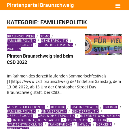
Piratenpartei Braunschweig
KATEGORIE:
FAMILIENPOLITIK
BRAUNSCHWEIG
DEMO
FAMILIENPOLITIK
GENDERPOLITIK
GESELLSCHAFT
SELBSTBESTIMMUNG
WAHLEN
Piraten Braunschweig sind beim
CSD 2022
Im Rahmen des derzeit laufenden Sommerlochfestivals
[1]https://www.csd-braunschweig.de/ findet am Samstag, dem
13.08.2022, ab 13 Uhr der Christopher Street Day
Braunschweig statt. Der CSD…
AUS DER FRAKTION P²
BILDUNG
BRAUNSCHWEIG
ENERGIE
FAMILIENPOLITIK
FINANZPOLITIK
GENDERPOLITIK
GESELLSCHAFT
GESUNDHEITSPOLITIK
INTERNET UND MEDIEN
KINDER- UND JUGENDARBEIT
KORRUPTION
KULTUR
STADTENTWICKLUNG
TRANSPARENZ
UMWELT
VERKEHR
WIRTSCHAFT