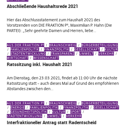
Abschließende Haushaltsrede 2021
Hier das Abschlussstatement zum Haushalt 2021 des
Vorsitzenden von DIE FRAKTION P², Maximilian P. Hahn (Die
PARTEI): „Sehr geehrte Damen und Herren, liebe…
AUS DER FRAKTION P²
BRAUNSCHWEIG
BÜRGERBETEILIGUNG
FAMILIENPOLITIK
FINANZPOLITIK
GESELLSCHAFT
KULTUR
STADTENTWICKLUNG
TRANSPARENZ
UMWELT
VERKEHR
WIRTSCHAFT
WISSENSCHAFT
Ratssitzung inkl. Haushalt 2021
Am Dienstag, den 23.03.2021, findet ab 11:00 Uhr die nächste
Ratssitzung statt – auch dieses Mal auf Grund des empfohlenen
Abstandes zwischen den…
AUS DER FRAKTION P²
BRAUNSCHWEIG
BÜRGERBETEILIGUNG
ENERGIE
FAMILIENPOLITIK
FINANZPOLITIK
GESELLSCHAFT
GESUNDHEITSPOLITIK
KULTUR
SPORT
STADTENTWICKLUNG
UMWELT
VERKEHR
Interfraktioneller Antrag statt Radentscheid