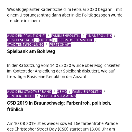
Was als geplanter Radentscheid im Februar 2020 begann – mit
einem Ursprungsantrag dann aber in die Politik gezogen wurde
– endete in einem…
AUS DER FRAKTION P²
FAMILIENPOLITIK
FINANZPOLITIK
GESELLSCHAFT
KULTUR
SELBSTBESTIMMUNG
STADTENTWICKLUNG
WIRTSCHAFT
Spielbank am Bohlweg
In der Ratssitzung vom 14.07.2020 wurde über Möglichkeiten
im Kontext der Ansiedlung der Spielbank diskutiert, wie auf
freiwilliger Basis eine Reduktion der Anzahl…
AUS DEM STADTVERBAND
DEMO
FAMILIENPOLITIK
GENDERPOLITIK
SELBSTBESTIMMUNG
CSD 2019 in Braunschweig: Farbenfroh, politisch,
fröhlich
Am 10.08.2019 ist es wieder soweit: Die farbenfrohe Parade
des Christopher Street Day (CSD) startet um 13.00 Uhr am