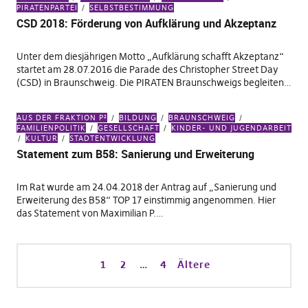
PIRATENPARTEI
SELBSTBESTIMMUNG
CSD 2018: Förderung von Aufklärung und Akzeptanz
Unter dem diesjährigen Motto „Aufklärung schafft Akzeptanz“
startet am 28.07.2016 die Parade des Christopher Street Day
(CSD) in Braunschweig. Die PIRATEN Braunschweigs begleiten…
AUS DER FRAKTION P²
BILDUNG
BRAUNSCHWEIG
FAMILIENPOLITIK
GESELLSCHAFT
KINDER- UND JUGENDARBEIT
KULTUR
STADTENTWICKLUNG
Statement zum B58: Sanierung und Erweiterung
Im Rat wurde am 24.04.2018 der Antrag auf „Sanierung und
Erweiterung des B58“ TOP 17 einstimmig angenommen. Hier
das Statement von Maximilian P.…
1
2
…
4
Ältere